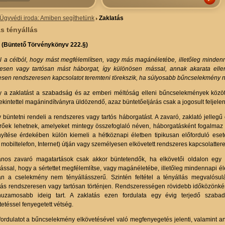
Ügyvédi iroda: Amiben segíthetünk
Zaklatás
s tényállás
 (Büntető Törvénykönyv 222.§)
l a célból, hogy mást megfélemlítsen, vagy más magánéletébe, illetőleg minden
esen vagy tartósan mást háborgat, így különösen mással, annak akarata elle
sen rendszeresen kapcsolatot teremteni törekszik, ha súlyosabb bűncselekmény ne
y a zaklatást a szabadság és az emberi méltóság elleni bűncselekmények közöt
tekintettel magánindítványra üldözendő, azaz büntetőeljárás csak a jogosult feljele
y büntetni rendeli a rendszeres vagy tartós háborgatást. A zavaró, zaklató jelle
érőek lehetnek, amelyeket mintegy összefoglaló néven, háborgatásként fogalmaz 
ítése érdekében külön kiemeli a hétköznapi életben tipikusan előforduló esete
, mobiltelefon, Internet) útján vagy személyesen elkövetett rendszeres kapcsolatte
ános zavaró magatartások csak akkor büntetendők, ha elkövetői oldalon egy c
ással, hogy a sértettet megfélemlítse, vagy magánéletébe, illetőleg mindennapi 
n a cselekmény nem tényállásszerű. Szintén feltétel a tényállás megvalósul
ás rendszeresen vagy tartósan történjen. Rendszerességen rövidebb időközönkénti 
uzamosabb ideig tart. A zaklatás ezen fordulata egy évig terjedő szabad
etéssel fenyegetett vétség.
fordulatot a bűncselekmény elkövetésével való megfenyegetés jelenti, valamint an