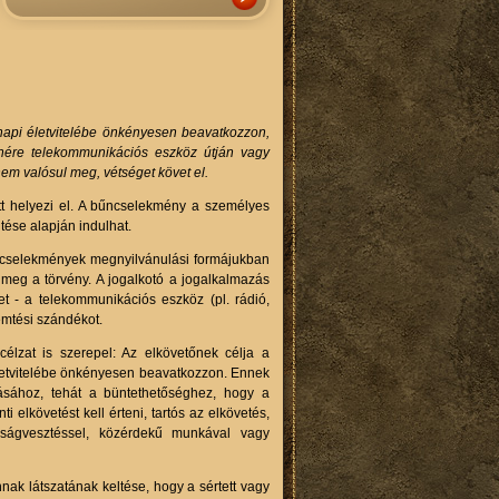
napi életvitelébe önkényesen beavatkozzon,
nére telekommunikációs eszköz útján vagy
m valósul meg, vétséget követ el.
t helyezi el. A bűncselekmény a személyes
ntése alapján indulhat.
gű cselekmények megnyilvánulási formájukban
meg a törvény. A jogalkotó a jogalkalmazás
t - a telekommunikációs eszköz (pl. rádió,
remtési szándékot.
élzat is szerepel: Az elkövetőnek célja a
életvitelébe önkényesen beavatkozzon. Ennek
ásához, tehát a büntethetőséghez, hogy a
elkövetést kell érteni, tartós az elkövetés,
ságvesztéssel, közérdekű munkával vagy
nak látszatának keltése, hogy a sértett vagy