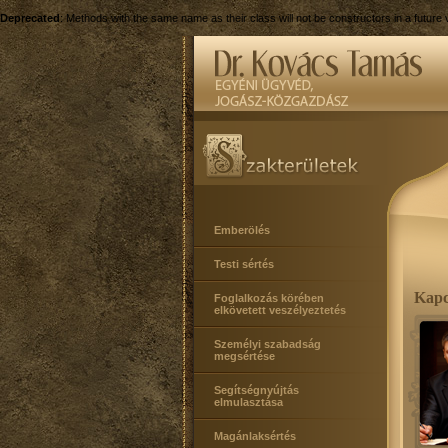
Deprecated
: Methods with the same name as their class will not be constructors in a futur
Emberölés
Testi sértés
Kapcs
Foglalkozás körében
elkövetett veszélyeztetés
Személyi szabadság
megsértése
Segítségnyújtás
elmulasztása
Magánlaksértés