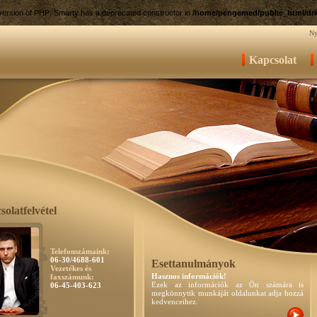
e version of PHP; Smarty has a deprecated constructor in
/home/pengemed/public_html/drk
Ny
Kapcsolat
olatfelvétel
Telefonszámaink:
06-30/4688-601
Esettanulmányok
Vezetékes és
Hasznos információk!
faxszámunk:
Ezek az információk az Ön számára is
06-45-403-623
megkönnytik munkáját oldalunkat adja hozzá
kedvenceihez.