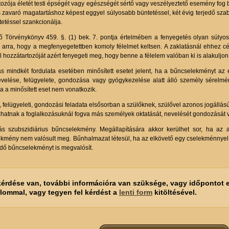
tozója életét testi épségét vagy egészségét sértő vagy veszélyeztető esemény fog 
s zavaró magatartáshoz képest eggyel súlyosabb büntetéssel, két évig terjedő s
etéssel szankcionálja.
ő Törvénykönyv 459. §. (1) bek. 7. pontja értelmében a fenyegetés olyan súlyos 
 arra, hogy a megfenyegetettben komoly félelmet keltsen. A zaklatásnál ehhez célza
el hozzátartozóját azért fenyegeti meg, hogy benne a félelem valóban ki is alakuljon
ás mindkét fordulata esetében minősített esetet jelent, ha a bűncselekményt az e
nevelése, felügyelete, gondozása vagy gyógykezelése alatt álló személy sérelmére
a a minősített eset nem vonatkozik.
, felügyeleti, gondozási feladata elsősorban a szülőknek, szülővel azonos jogállás
ozhatnak a foglalkozásuknál fogva más személyek oktatását, nevelését gondozását 
ás szubszidiárius bűncselekmény. Megállapítására akkor kerülhet sor, ha az 
kmény nem valósult meg. Bűnhalmazat létesül, ha az elkövető egy cselekménnyel 
dő bűncselekményt is megvalósít.
kérdése van, további információra van szüksége, vagy időpontot e
alommal, vagy tegyen fel kérdést a
lenti form
kitöltésével.