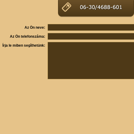
Az Ön neve:
Az Ön telefonszáma:
Írja le miben segíthetünk: