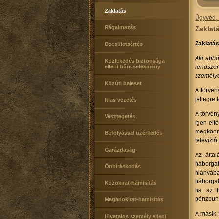
Zaklatás
Ügyvéd, 
Rágalmazás
Zaklatá
Zaklatás
Becsületsértés
Aki abbó
Közlekedés biztonsága
elleni bűncselekmény
rendszer
személye
Közúti baleset
A törvén
jellegre 
Ittas vezetés
A törvén
Vesztegetés
igen elt
megkönny
Befolyással üzérkedés
televízió
Garázdaság
Az által
háborgat
Önbíráskodás
hiányába
háborgat
Közokirat-hamisítás
ha az h
pénzbünt
Magánokirat-hamisítás
A másik 
Hivatalos személy elleni