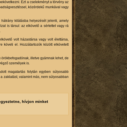
bekövetkezni. Ezt a cselekményt a törvény az
zabadságvesztéssel, közérdekű munkával vagy
hátrány kilátásba helyezését jelenti, amely
t is társul: az elkövető a sértettet vagy rá
.
lkövető volt házastársa vagy volt élettársa,
 követi el. Hozzátartozók között elkövetett
ú örökbefogadónak, illetve gyámnak lehet, de
végző személyek is.
adott magatartás folytán egyben súlyosabb
a zaklatást, valamint más, nem súlyosabban
gyeztetne, hívjon minket