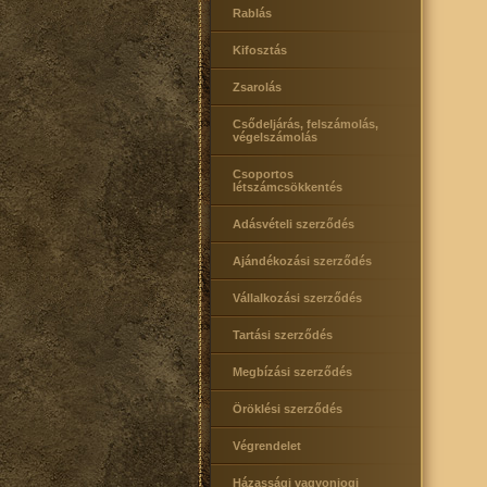
Rablás
Kifosztás
Zsarolás
Csődeljárás, felszámolás,
végelszámolás
Csoportos
létszámcsökkentés
Adásvételi szerződés
Ajándékozási szerződés
Vállalkozási szerződés
Tartási szerződés
Megbízási szerződés
Öröklési szerződés
Végrendelet
Házassági vagyonjogi