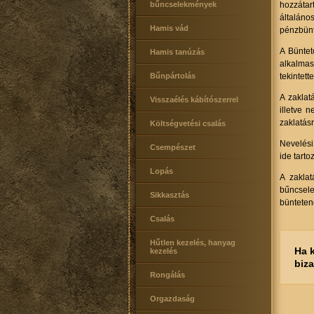
bűncselekmények
hozzátar
általáno
Hamis vád
pénzbünt
A Büntet
Hamis tanúzás
alkalmas
Bűnpártolás
tekintett
A zaklat
Visszaélés kábítószerrel
illetve 
zaklatásr
Költségvetési csalás
Nevelési
Csempészet
ide tart
Lopás
A zaklat
bűncsele
Sikkasztás
bünteten
Csalás
Hűtlen kezelés, hanyag
Ha 
kezelés
biz
Rongálás
Orgazdaság