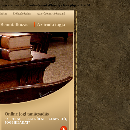
ovacstamas.hu/includes/smarty/Smarty.class.php
on line
64
itólap
Elérhetőségeink
Adatvédelmi tájékoztató
Bemutatkozás
Az iroda tagja
Online jogi tanácsadás
SZERETNE ELKERÜLNI ALAPVETŐ,
JOGI HIBÁKAT?