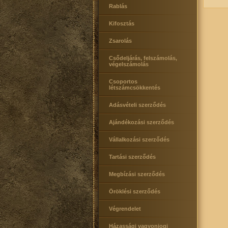
Rablás
Kifosztás
Zsarolás
Csődeljárás, felszámolás,
végelszámolás
Csoportos
létszámcsökkentés
Adásvételi szerződés
Ajándékozási szerződés
Vállalkozási szerződés
Tartási szerződés
Megbízási szerződés
Öröklési szerződés
Végrendelet
Házassági vagyonjogi