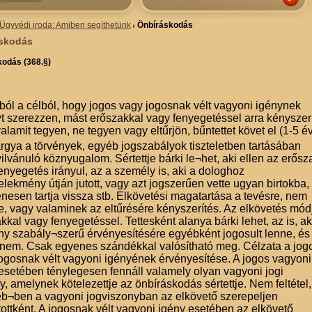
Ügyvédi iroda: Amiben segíthetünk
Önbíráskodás
skodás
odás (368.§)
ból a célból, hogy jogos vagy jogosnak vélt vagyoni igénynek
t szerezzen, mást erőszakkal vagy fenyegetéssel arra kényszerí
alamit tegyen, ne tegyen vagy eltűrjön, bűntettet követ el (1-5 év
árgya a törvények, egyéb jogszabályok tiszteletben tartásában
lvánuló köznyugalom. Sértettje bárki le¬het, aki ellen az erősz
enyegetés irányul, az a személy is, aki a dologhoz
lekmény útján jutott, vagy azt jogszerűen vette ugyan birtokba,
enesen tartja vissza stb. Elkövetési magatartása a tevésre, nem
e, vagy valaminek az eltűrésére kényszerítés. Az elkövetés mód
kkal vagy fenyegetéssel. Tettesként alanya bárki lehet, az is, ak
ny szabály¬szerű érvényesítésére egyébként jogosult lenne, és
i nem. Csak egyenes szándékkal valósítható meg. Célzata a jog
ogosnak vélt vagyoni igényének érvényesítése. A jogos vagyoni
esetében ténylegesen fennáll valamely olyan vagyoni jogi
y, amelynek kötelezettje az önbíráskodás sértettje. Nem feltétel,
b¬ben a vagyoni jogviszonyban az elkövető szerepeljen
tottként. A jogosnak vélt vagyoni igény esetében az elkövető