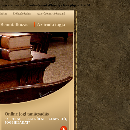
ovacstamas.hu/includes/smarty/Smarty.class.php
on line
64
itólap
Elérhetőségeink
Adatvédelmi tájékoztató
Bemutatkozás
Az iroda tagja
Online jogi tanácsadás
SZERETNE ELKERÜLNI ALAPVETŐ,
JOGI HIBÁKAT?