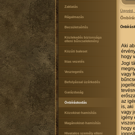
Zaklatás
Ügyvéd, 
Rágalmazás
Önbírá
Önbírásk
Becsületsértés
Közlekedés biztonsága
elleni bűncselekmény
Aki ab
érvény
Közúti baleset
hogy v
Ittas vezetés
Jogi t
megnyi
Vesztegetés
vagy f
bűncse
Befolyással üzérkedés
jogell
tevésr
Garázdaság
erősza
az igé
Önbíráskodás
is, ak
vagy j
Közokirat-hamisítás
igény 
viszon
Magánokirat-hamisítás
hogy e
jogosí
Hivatalos személy elleni