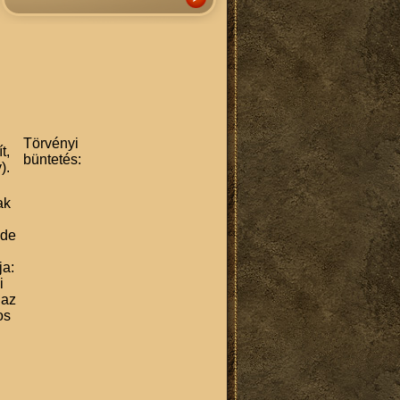
Törvényi
t,
büntetés:
).
ak
 de
ja:
i
 az
os