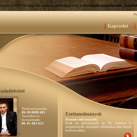
e version of PHP; Smarty has a deprecated constructor in
/home/pengemed/public_html/drk
Ny
Kapcsolat
olatfelvétel
Telefonszámaink:
06-30/4688-601
Esettanulmányok
Vezetékes és
Hasznos információk!
faxszámunk:
Ezek az információk az Ön számára is
06-45-403-623
megkönnytik munkáját oldalunkat adja hozzá
kedvenceihez.