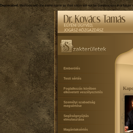
Deprecated
: Methods with the same name as their class will not be constructors in a futur
Emberölés
Testi sértés
Kapcs
Foglalkozás körében
elkövetett veszélyeztetés
Személyi szabadság
megsértése
Segítségnyújtás
elmulasztása
Magánlaksértés