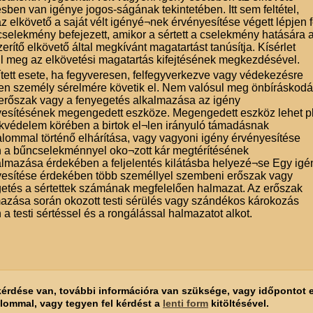
sben van igénye jogos-ságának tekintetében. Itt sem feltétel,
z elkövető a saját vélt igényé¬nek érvényesítése végett lépjen f
selekmény befejezett, amikor a sértett a cselekmény hatására 
erítő elkövető által megkívánt magatartást tanúsítja. Kísérlet
l meg az elkövetési magatartás kifejtésének megkezdésével.
tett esete, ha fegyveresen, felfegyverkezve vagy védekezésre
en személy sérelmére követik el. Nem valósul meg önbíráskodá
erőszak vagy a fenyegetés alkalmazása az igény
esítésének megengedett eszköze. Megengedett eszköz lehet pl
okvédelem körében a birtok el¬len irányuló támadásnak
lommal történő elhárítása, vagy vagyoni igény érvényesítése
 a bűncselekménnyel oko¬zott kár megtérítésének
lmazása érdekében a feljelentés kilátásba helyezé¬se Egy igé
esítése érdekében több személlyel szembeni erőszak vagy
etés a sértettek számának megfelelően halmazat. Az erőszak
azása során okozott testi sérülés vagy szándékos károkozás
 a testi sértéssel és a rongálással halmazatot alkot.
kérdése van, további információra van szüksége, vagy időpontot e
alommal, vagy tegyen fel kérdést a
lenti form
kitöltésével.