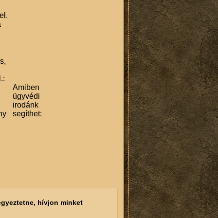
el.
a
s,
.:
Amiben
ügyvédi
irodánk
ny
segíthet:
gyeztetne, hívjon minket