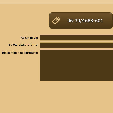
Az Ön neve:
Az Ön telefonszáma:
Írja le miben segíthetünk: