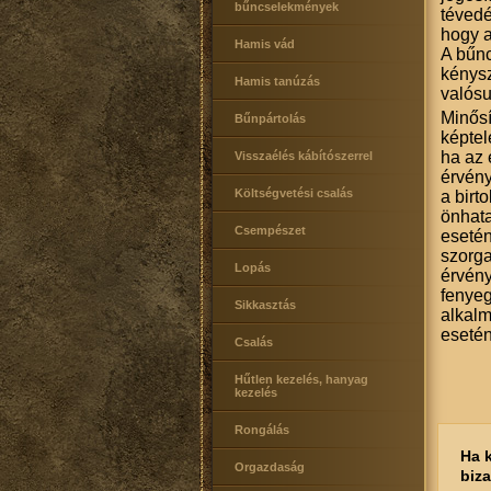
bűncselekmények
tévedé
hogy a
Hamis vád
A bűnc
kénysz
Hamis tanúzás
valósu
Minősí
Bűnpártolás
képtel
ha az 
Visszaélés kábítószerrel
érvény
Költségvetési csalás
a birt
önhata
Csempészet
esetén
szorga
Lopás
érvény
fenyeg
Sikkasztás
alkalm
esetén
Csalás
Hűtlen kezelés, hanyag
kezelés
Rongálás
Ha 
Orgazdaság
biz