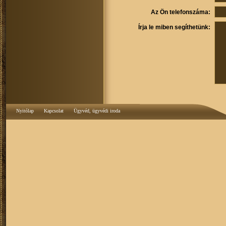
Az Ön telefonszáma:
Írja le miben segíthetünk:
Nyitólap
Kapcsolat
Ügyvéd, ügyvédi iroda