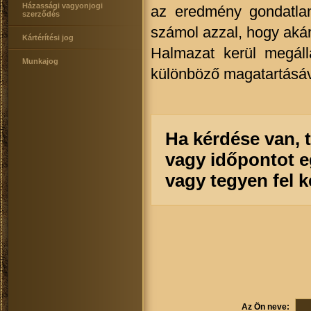
Házassági vagyonjogi
az eredmény gondatlan
szerződés
számol azzal, hogy akár
Kártérítési jog
Halmazat kerül megáll
Munkajog
különböző magatartásával
Ha kérdése van, 
vagy időpontot e
vagy tegyen fel 
Az Ön neve: