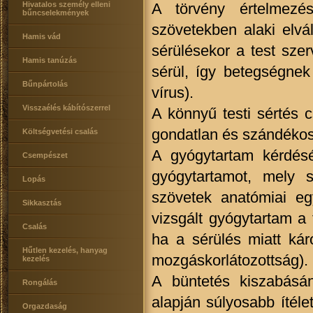
Hivatalos személy elleni
A törvény értelmezés
bűncselekmények
szövetekben alaki elvá
Hamis vád
sérülésekor a test sze
Hamis tanúzás
sérül, így betegségnek 
Bűnpártolás
vírus).
Visszaélés kábítószerrel
A könnyű testi sértés 
gondatlan és szándékos
Költségvetési csalás
A gyógytartam kérdésé
Csempészet
gyógytartamot, mely s
Lopás
szövetek anatómiai eg
Sikkasztás
vizsgált gyógytartam a 
Csalás
ha a sérülés miatt káro
Hűtlen kezelés, hanyag
mozgáskorlátozottság).
kezelés
A büntetés kiszabásá
Rongálás
alapján súlyosabb ítélet
Orgazdaság