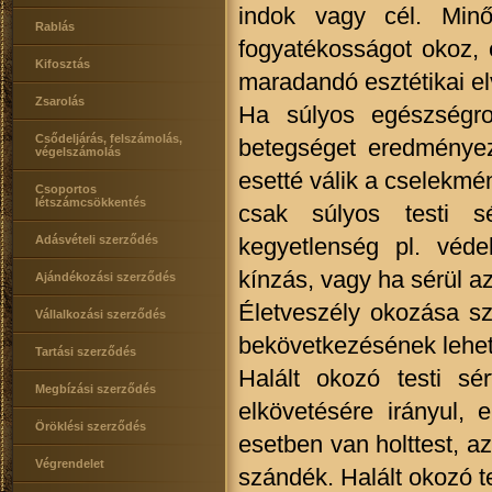
indok vagy cél. Min
Rablás
fogyatékosságot okoz, e
Kifosztás
maradandó esztétikai el
Zsarolás
Ha súlyos egészségro
Csődeljárás, felszámolás,
betegséget eredményez
végelszámolás
esetté válik a cselekmé
Csoportos
létszámcsökkentés
csak súlyos testi s
Adásvételi szerződés
kegyetlenség pl. véd
kínzás, vagy ha sérül 
Ajándékozási szerződés
Életveszély okozása szi
Vállalkozási szerződés
bekövetkezésének lehe
Tartási szerződés
Halált okozó testi sé
Megbízási szerződés
elkövetésére irányul, 
Öröklési szerződés
esetben van holttest, 
Végrendelet
szándék. Halált okozó t