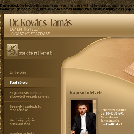
Deprecated
: Methods with the same name as their class will not be constructors in a futur
/home/pengemed/public_html/drkovacstamas.hu/includes/smarty/Smarty.class.php
o
Emberölés
Testi sértés
Kapcsolatfelvétel
Foglalkozás körében
elkövetett veszélyeztetés
Személyi szabadság
Telefonszámaink:
megsértése
06-30/4688-601
Vezetékes és
Segítségnyújtás
faxszámunk:
elmulasztása
06-45-403-623