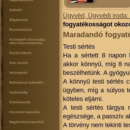
Magánlaksértés
Zaklatás
Ügyvéd, Ügyvédi iroda:
Rágalmazás
fogyatékosságot okozó
Becsületsértés
Maradandó fogyaték
Közlekedés biztonsága
elleni bűncselekmény
Testi sértés
Közúti baleset
Ha a sértett 8 napon 
akkor könnyű, míg 8 nap
Ittas vezetés
beszélhetünk. A gyógyul
Vesztegetés
A könnyű testi sértés c
Befolyással üzérkedés
ügyben, míg a súlyos tes
Garázdaság
köteles eljárni.
Önbíráskodás
A testi sértés tárgya 
Közokirat-hamisítás
egészsége, a passzív ala
Magánokirat-hamisítás
A törvény nem tekinti te