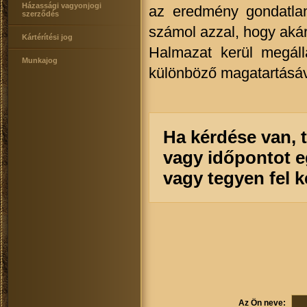
Házassági vagyonjogi
az eredmény gondatlan
szerződés
számol azzal, hogy akár
Kártérítési jog
Halmazat kerül megáll
Munkajog
különböző magatartásával
Ha kérdése van, 
vagy időpontot e
vagy tegyen fel 
Az Ön neve: