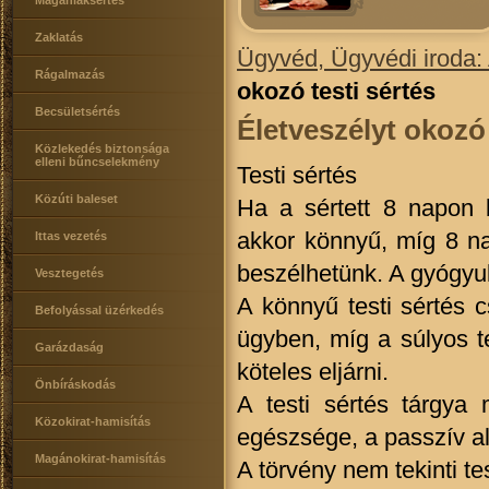
Magánlaksértés
Zaklatás
Ügyvéd, Ügyvédi iroda:
Rágalmazás
okozó testi sértés
Becsületsértés
Életveszélyt okozó 
Közlekedés biztonsága
elleni bűncselekmény
Testi sértés
Közúti baleset
Ha a sértett 8 napon 
akkor könnyű, míg 8 nap
Ittas vezetés
beszélhetünk. A gyógyul
Vesztegetés
A könnyű testi sértés c
Befolyással üzérkedés
ügyben, míg a súlyos tes
Garázdaság
köteles eljárni.
Önbíráskodás
A testi sértés tárgya 
Közokirat-hamisítás
egészsége, a passzív ala
Magánokirat-hamisítás
A törvény nem tekinti te