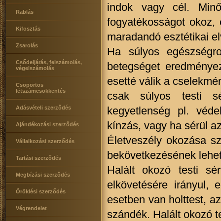
indok vagy cél. Min
Rablás
fogyatékosságot okoz, e
Kifosztás
maradandó esztétikai el
Zsarolás
Ha súlyos egészségro
Csődeljárás, felszámolás,
betegséget eredményez
végelszámolás
esetté válik a cselekmé
Csoportos
létszámcsökkentés
csak súlyos testi s
Adásvételi szerződés
kegyetlenség pl. véd
kínzás, vagy ha sérül 
Ajándékozási szerződés
Életveszély okozása szi
Vállalkozási szerződés
bekövetkezésének lehe
Tartási szerződés
Halált okozó testi sé
Megbízási szerződés
elkövetésére irányul, 
Öröklési szerződés
esetben van holttest, 
Végrendelet
szándék. Halált okozó t