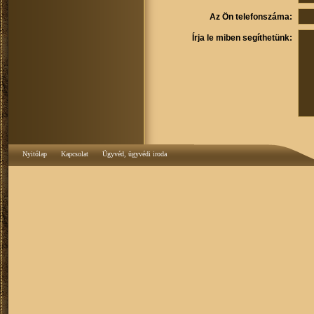
Az Ön telefonszáma:
Írja le miben segíthetünk:
Nyitólap
Kapcsolat
Ügyvéd, ügyvédi iroda