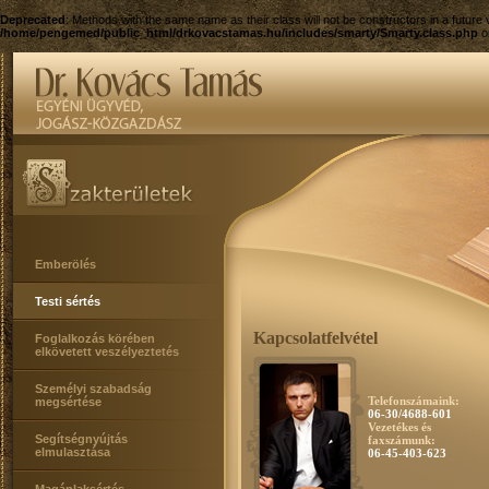
Deprecated
: Methods with the same name as their class will not be constructors in a futur
/home/pengemed/public_html/drkovacstamas.hu/includes/smarty/Smarty.class.php
o
Emberölés
Testi sértés
Kapcsolatfelvétel
Foglalkozás körében
elkövetett veszélyeztetés
Személyi szabadság
Telefonszámaink:
megsértése
06-30/4688-601
Vezetékes és
Segítségnyújtás
faxszámunk:
elmulasztása
06-45-403-623