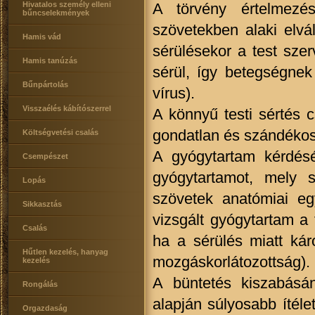
Hivatalos személy elleni
A törvény értelmezés
bűncselekmények
szövetekben alaki elvá
Hamis vád
sérülésekor a test sze
Hamis tanúzás
sérül, így betegségnek 
Bűnpártolás
vírus).
Visszaélés kábítószerrel
A könnyű testi sértés 
gondatlan és szándékos
Költségvetési csalás
A gyógytartam kérdésé
Csempészet
gyógytartamot, mely s
Lopás
szövetek anatómiai eg
Sikkasztás
vizsgált gyógytartam a 
Csalás
ha a sérülés miatt káro
Hűtlen kezelés, hanyag
mozgáskorlátozottság).
kezelés
A büntetés kiszabásá
Rongálás
alapján súlyosabb ítélet
Orgazdaság